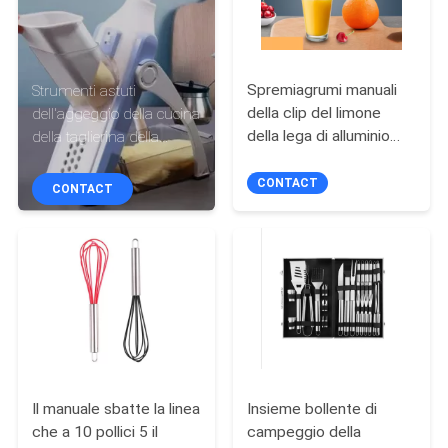
CONTROLLO
DI
QUALITÀ
Spremiagrumi manuali
Strumenti astuti
della clip del limone
dell'aggeggio della cucina
della lega di alluminio
della taglierina della
CONTATTICI
della cucina DIY Juice
grattugia di verdure
Pressing Fruit And
multifunzionale del
CONTACT
CONTACT
RICHIEDA
Vegetables
decespugliatore
UNA
CITAZIONE
MAPPA
DEL
SITO
Il manuale sbatte la linea
Insieme bollente di
che a 10 pollici 5 il
campeggio della