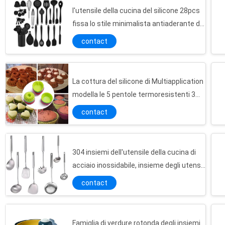
l'utensile della cucina del silicone 28pcs
fissa lo stile minimalista antiaderante di
Nonscratch
contact
La cottura del silicone di Multiapplication
modella le 5 pentole termoresistenti 3
tazze
contact
304 insiemi dell'utensile della cucina di
acciaio inossidabile, insieme degli utensili
da cucina del metallo 8pcs
contact
Famiglia di verdure rotonda degli insiemi