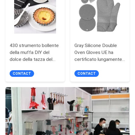
430 strumento bollente
Gray Silicone Double
della muffa DIY del
Oven Gloves UE ha
dolce della tazza del
certificato lungamente
crisantemo di acciaio
15.3in per la casa
inossidabile della muffa
CONTACT
CONTACT
acida riutilizzabile
dell'uovo di acciaio
inossidabile