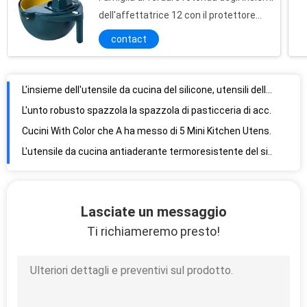
dell'affettatrice 12 con il protettore
Planer della mano
contact
L'insieme dell'utensile da cucina del silicone, utensili della cucina di 8 pezzi ha messo gli aggeggi della cucina
L'unto robusto spazzola la spazzola di pasticceria di acciaio inossidabile 304 con 4 pacchetti sostituibili
Cucini With Color che A ha messo di 5 Mini Kitchen Utensils-Silicone Kitchen Tools
L'utensile da cucina antiaderante termoresistente del silicone mette gli strumenti della cucina
Miscelatore professionale superiore della pasta degli insiemi degli utensili della cucina di acciaio inossidabile della tagliapasta
L'utensile robusto extra-large della cucina di acciaio inossidabile mette la spatola con la maniglia di legno
Lasciate un messaggio
Attrezzi per bricolage di passata di Acciaio-Alto-qualità inossidabile della purè di patate della cucina
Ti richiameremo presto!
Gli utensili da cucina dei bambini raggruppano gli strumenti sicuri della cucina (che cucinano gruppo)
11 pezzo del silicone dell'utensile termoresistente della cucina mette con il supporto, maniglia di legno
L'utensile della cucina del silicone mette l'insieme di legno degli utensili degli aggeggi della cucina della maniglia
Insieme 6-Heat-Resistant, il centro solido della ruspa spianatrice del silicone di acciaio inossidabile