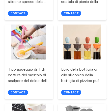
silicone spesso della
scatola di picnic della
PRIVACY
maniglia di acciaio
famiglia del BARBECUE
inossidabile sbatte gli
di alluminio portatile di
POLICY
CONTACT
CONTACT
strumenti bollenti
acciaio inossidabile
all'ingrosso
Tipo aggeggio di T di
L'olio della bottiglia di
cottura del mestolo di
olio siliconico della
scalpore del dolce della
bottiglia di pizzico può
crema della ruspa
spazzolare il BARBECUE
spianatrice del silicone
bollente della bottiglia
CONTACT
CONTACT
del commestibile del
della spazzola della
silicone
cucina quantitativa della
spazzola