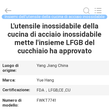
dell'utensile
della
cucina
del
silicone
Insiemi dell'utensile della cucina di acciaio inossidabile
fornitore.
Copyright
©
L'utensile inossidabile della
CASA
2021
-
cucina di acciaio inossidabile
2025
Guangzhou
Yuehang
PRODOTTI
mette l'insieme LFGB del
Trading
Co.,Ltd..
All
cucchiaio ha approvato
Rights
Reserved.
CIRCA
NOI
Luogo di
Yang Jiang China
origine:
GIRO
Marca:
Yue Hang
DELLA
Certificazione:
FDA，LFGB,CE ,CU
FABBRICA
Numero di
FWKT7741
modello: