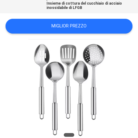
Insieme di cottura del cucchiaio di acciaio
PRIVACY
inossidabile di LFGB
POLICY
MIGLIOR PREZZO