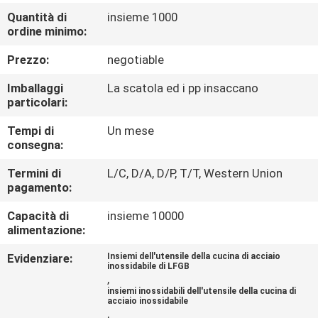
CONTROLLO
Quantità di
insieme 1000
DI
ordine minimo:
QUALITÀ
Prezzo:
negotiable
Imballaggi
La scatola ed i pp insaccano
CONTATTICI
particolari:
Tempi di
Un mese
consegna:
RICHIEDA
UNA
Termini di
L/C, D/A, D/P, T/T, Western Union
pagamento:
CITAZIONE
Capacità di
insieme 10000
alimentazione:
MAPPA
Evidenziare:
Insiemi dell'utensile della cucina di acciaio
DEL
inossidabile di LFGB
,
SITO
insiemi inossidabili dell'utensile della cucina di
acciaio inossidabile
,