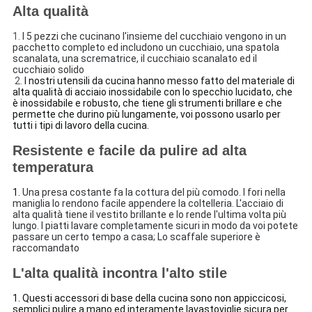
Alta qualità
1.
I 5 pezzi che cucinano l'insieme del cucchiaio vengono in un
pacchetto completo ed includono un cucchiaio, una spatola
scanalata, una scrematrice, il cucchiaio scanalato ed il
cucchiaio solido
2.
I nostri utensili da cucina hanno messo fatto del materiale di
alta qualità di acciaio inossidabile con lo specchio lucidato, che
è inossidabile e robusto, che tiene gli strumenti brillare e che
permette che durino più lungamente, voi possono usarlo per
tutti i tipi di lavoro della cucina.
Resistente e facile da pulire ad alta
temperatura
1.
Una presa costante fa la cottura del più comodo. I fori nella
maniglia lo rendono facile appendere la coltelleria. L'acciaio di
alta qualità tiene il vestito brillante e lo rende l'ultima volta più
lungo. I piatti lavare completamente sicuri in modo da voi potete
passare un certo tempo a casa; Lo scaffale superiore è
raccomandato
L'alta qualità incontra l'alto stile
1. Questi accessori di base della cucina sono non appiccicosi,
semplici pulire a mano ed interamente lavastoviglie sicura per