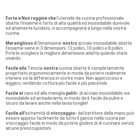
Forte e Non ruggine che
l'utensile da cucina professionale
sbatte l'insieme è fatto di alta qualità ed inossidabile durevole
ed altamente lucidato, vi accompagnerà a lungo nella vostra
cucina.
Meraviglioso il
Dimensione-
nostro
acciaio inossidabile sbatte
l'insieme viene in 3 dimensioni: 12 pollici, 10 pollici e 8 pollici.
Potete scegliere la migliore dimensione adatta quando state
usando.
Facile alla
Tenuta-
nostra
cucina sbatte è completamente
progettato ergonomicamente in moda da potervi realmente
ritenere voi la differenza in vostre mani. Non appiccicoso e
leggero, rendendo cottura più facile e più piacevole.
Facile al
cavo ed alla maniglia
puliti-
di acciaio inossidabile sia
inossidabile ed antiaderante, in modo da è facile da pulire e
sicuro da lavare anche nella lavastoviglie!
Facile all'
estremità di
stoccaggio-
del battitore della mano può
essere appeso facilmente da tutto il gancio nella cucina per
stoccaggio facile in modo da potete godere di di cucinare senza
alcune preoccupazioni.