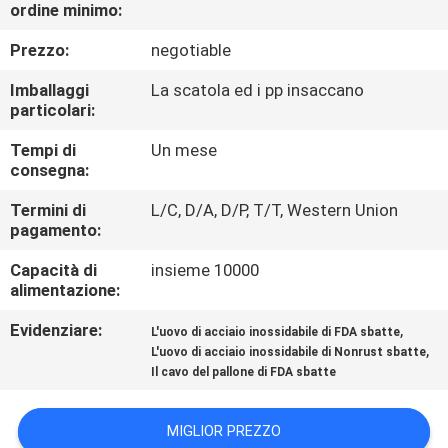
CONTROLLO
ordine minimo:
DI
Prezzo:
negotiable
QUALITÀ
Imballaggi
La scatola ed i pp insaccano
particolari:
CONTATTICI
Tempi di
Un mese
consegna:
RICHIEDA
Termini di
L/C, D/A, D/P, T/T, Western Union
pagamento:
UNA
Capacità di
insieme 10000
CITAZIONE
alimentazione:
Evidenziare:
,
L'uovo di acciaio inossidabile di FDA sbatte
MAPPA
,
L'uovo di acciaio inossidabile di Nonrust sbatte
DEL
Il cavo del pallone di FDA sbatte
SITO
MIGLIOR PREZZO