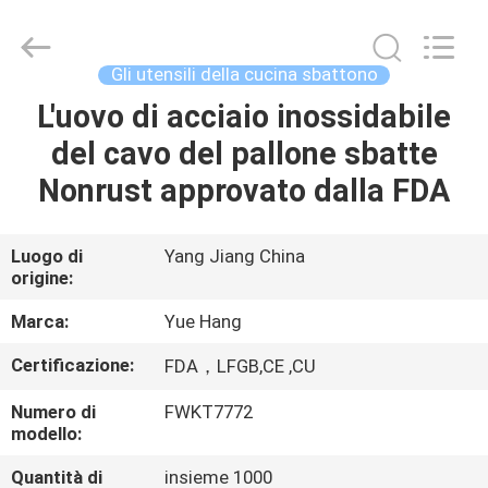
-
2026
Guangzhou
Yuehang
Trading
Gli utensili della cucina sbattono
Co.,Ltd..
All
Rights
L'uovo di acciaio inossidabile
CASA
Reserved.
del cavo del pallone sbatte
PRODOTTI
Nonrust approvato dalla FDA
CIRCA
Luogo di
Yang Jiang China
origine:
NOI
Marca:
Yue Hang
GIRO
Certificazione:
FDA，LFGB,CE ,CU
DELLA
Numero di
FWKT7772
FABBRICA
modello:
Quantità di
insieme 1000