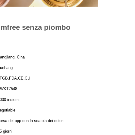
iumfree senza piombo
angjiang, Cina
uehang
FGB,FDA,CE,CU
FWKT7548
000 insiemi
egotiable
orsa del opp con la scatola dei colori
5 giorni