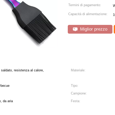
Termini di pagamento:
W
Capacità di alimentazione:
1
Miglior prezzo
 saldato, resistenza al calore,
Materiale:
arbecue
Tipo:
Campione:
 da aria
Festa: