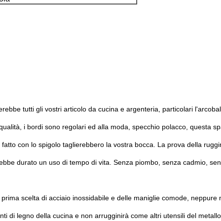
ebbe tutti gli vostri articolo da cucina e argenteria, particolari l'arcob
ta qualità, i bordi sono regolari ed alla moda, specchio polacco, questa s
to con lo spigolo taglierebbero la vostra bocca. La prova della ruggin
ebbe durato un uso di tempo di vita. Senza piombo, senza cadmio, senz
i prima scelta di acciaio inossidabile e delle maniglie comode, neppure 
nti di legno della cucina e non arrugginirà come altri utensili del metallo