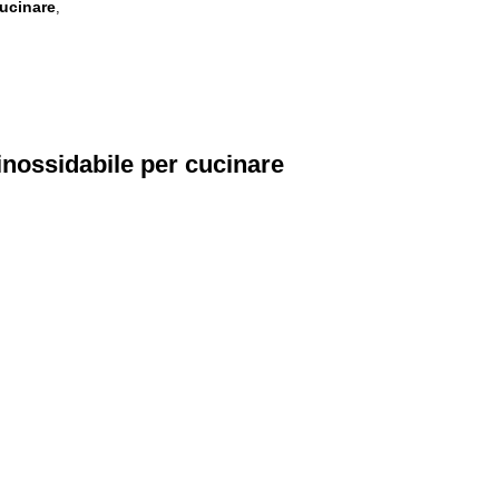
cucinare
,
 inossidabile per cucinare