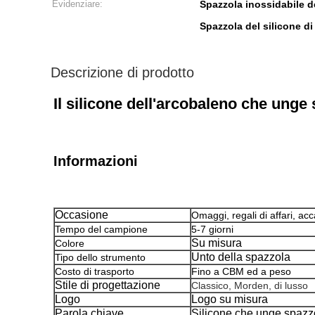
Evidenziare:
Spazzola inossidabile de
Spazzola del silicone d
Descrizione di prodotto
Il silicone dell'arcobaleno che unge 
Informazioni
Occasione
Omaggi, regali di affari, ac
Tempo del campione
5-7 giorni
Su misura
Colore
Unto della spazzola
Tipo dello strumento
Costo di trasporto
Fino a CBM ed a peso
Stile di progettazione
Classico, Morden, di lusso
Logo
Logo su misura
Parola chiave
Silicone che unge spazz