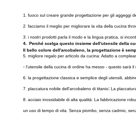
1. fuoco sul creare grande progettazione per gli aggeggi de
2. facciamo il meglio per migliorare la vita della cucina t
3. i nostri prodotti parla il modo e la lingua pratica, si incon
4. Perché scelga questo insieme dell'utensile della c
Il bello colore dell'arcobaleno, la progettazione è sem
5. migliore regalo per articolo da cucina: Adatto a complea
-
l'utensile della cucina di ordine ha messo - questo sarà il r
6.
la progettazione classica e semplice degli utensili, abbine
:
7. placcatura nobile dell'arcobaleno di titanio
La placcatura
8. acciaio inossidabile di alta qualità
:
La fabbricazione robu
un uso di tempo di vita. Senza piombo, senza cadmio, senza