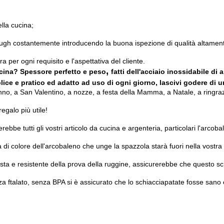
lla cucina;
hrough costantemente introducendo la buona ispezione di qualità altamen
tra per ogni requisito e l'aspettativa del cliente.
,
ucina? Spessore perfetto e peso
fatti dell'acciaio inossidabile di a
plice e pratico ed adatto ad uso di ogni giorno, lascivi godere di
nno, a San Valentino, a nozze, a festa della Mamma, a Natale, a ringrazi
egalo più utile!
rebbe tutti gli vostri articolo da cucina e argenteria, particolari l'arcob
 di colore dell'arcobaleno che unge la spazzola starà fuori nella vostra
sta e resistente della prova della ruggine, assicurerebbe che questo s
 ftalato, senza BPA si è assicurato che lo schiacciapatate fosse sano 