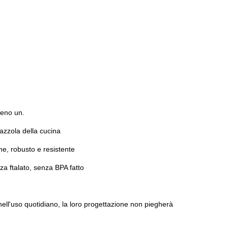
aleno un.
pazzola della cucina
e, robusto e resistente
a ftalato, senza BPA fatto
nell'uso quotidiano, la loro progettazione non piegherà