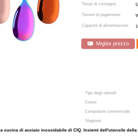
Tempi di consegna:
5
Termini di pagamento:
W
Capacità di alimentazione:
1
Miglior prezzo
Tipo degli utensili:
Colore:
Compratore commerciale:
Stagione:
lla cucina di acciaio inossidabile di CIQ
Insiemi dell'utensile dell
,