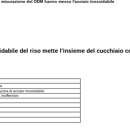
di misurazione del ODM hanno messo l'acciaio inossidabile
idabile del riso mette l'insieme del cucchiaio c
la
cucina di acciaio inossidabile
 inoffensivo
Lasciate un messaggio