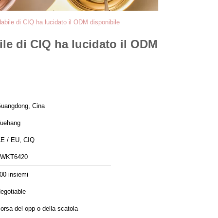
dabile di CIQ ha lucidato il ODM disponibile
ile di CIQ ha lucidato il ODM
uangdong, Cina
uehang
E / EU, CIQ
FWKT6420
00 insiemi
egotiable
orsa del opp o della scatola