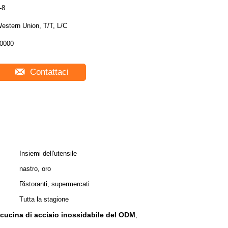
-8
estern Union, T/T, L/C
0000
Contattaci
Insiemi dell'utensile
nastro, oro
Ristoranti, supermercati
Tutta la stagione
a cucina di acciaio inossidabile del ODM
,