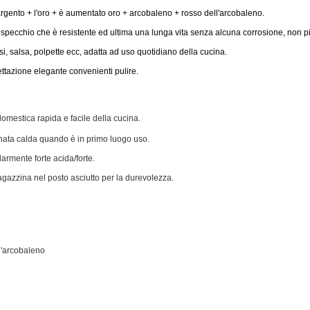
Ti richiameremo presto!
rgento + l'oro + è aumentato oro + arcobaleno + rosso dell'arcobaleno.
llo specchio che è resistente ed ultima una lunga vita senza alcuna corrosione, non 
ssi, salsa, polpette ecc, adatta ad uso quotidiano della cucina.
ttazione elegante convenienti pulire.
domestica rapida e facile della cucina.
onata calda quando è in primo luogo uso.
armente forte acida/forte.
magazzina nel posto asciutto per la durevolezza.
Invia
l'arcobaleno