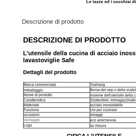
Le tazze ed i cucchiai 
Descrizione di prodotto
DESCRIZIONE DI PRODOTTO
L'utensile della cucina di acciaio inoss
lavastoviglie Safe
Dettagli del prodotto
Marca commerciale
Yuehang
Borsa del opp o della scato
imballaggio
Nome di prodotto
insieme dell'utensile della 
Caratteristica
Sostenibile, immagazzinato,
Materiale
acciaio inossidabile
Funzione
Usi per cucinare
occasioni
omaggi
Vantaggio
eco amichevole
Logo
su misura