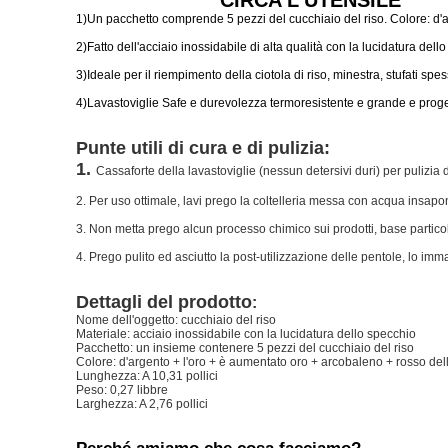
CIRCA L'UTENSILE
1)Un pacchetto comprende 5 pezzi del cucchiaio del riso. Colore: d'a
2)Fatto dell'acciaio inossidabile di alta qualità con la lucidatura de
3)Ideale per il riempimento della ciotola di riso, minestra, stufati spe
4)Lavastoviglie Safe e durevolezza termoresistente e grande e proge
Punte utili di cura e di pulizia:
1.
Cassaforte della lavastoviglie (nessun detersivi duri) per pulizia 
2. Per uso ottimale, lavi prego la coltelleria messa con acqua insap
3. Non metta prego alcun processo chimico sui prodotti, base particol
4. Prego pulito ed asciutto la post-utilizzazione delle pentole, lo im
Dettagli del prodotto
:
Nome dell'oggetto: cucchiaio del riso
Materiale: acciaio inossidabile con la lucidatura dello specchio
Pacchetto: un insieme contenere 5 pezzi del cucchiaio del riso
Colore: d'argento + l'oro + è aumentato oro + arcobaleno + rosso del
Lunghezza: A 10,31 pollici
Peso: 0,27 libbre
Larghezza: A 2,76 pollici