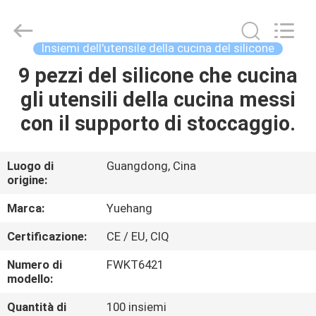
-
2026
Guangzhou
Yuehang
Trading
Insiemi dell'utensile della cucina del silicone
Co.,Ltd..
All
Rights
9 pezzi del silicone che cucina
CASA
Reserved.
gli utensili della cucina messi
PRODOTTI
con il supporto di stoccaggio.
CIRCA
Luogo di
Guangdong, Cina
origine:
NOI
Marca:
Yuehang
GIRO
Certificazione:
CE / EU, CIQ
DELLA
Numero di
FWKT6421
FABBRICA
modello:
Quantità di
100 insiemi