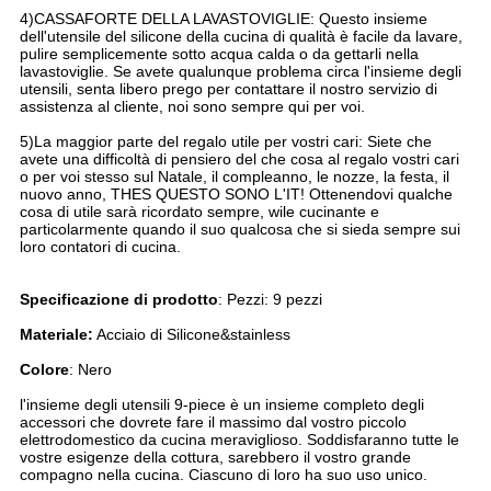
4)CASSAFORTE DELLA LAVASTOVIGLIE: Questo insieme
dell'utensile del silicone della cucina di qualità è facile da lavare,
pulire semplicemente sotto acqua calda o da gettarli nella
lavastoviglie. Se avete qualunque problema circa l'insieme degli
utensili, senta libero prego per contattare il nostro servizio di
assistenza al cliente, noi sono sempre qui per voi.
5)La maggior parte del regalo utile per vostri cari: Siete che
avete una difficoltà di pensiero del che cosa al regalo vostri cari
o per voi stesso sul Natale, il compleanno, le nozze, la festa, il
nuovo anno, THES QUESTO SONO L'IT! Ottenendovi qualche
cosa di utile sarà ricordato sempre, wile cucinante e
particolarmente quando il suo qualcosa che si sieda sempre sui
loro contatori di cucina.
Specificazione di prodotto
: Pezzi: 9 pezzi
Materiale:
Acciaio di Silicone&stainless
Colore
: Nero
l'insieme degli utensili 9-piece è un insieme completo degli
accessori che dovrete fare il massimo dal vostro piccolo
elettrodomestico da cucina meraviglioso. Soddisfaranno tutte le
vostre esigenze della cottura, sarebbero il vostro grande
compagno nella cucina. Ciascuno di loro ha suo uso unico.