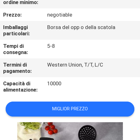
ordine minimo:
CONTROLLO
DI
Prezzo:
negotiable
QUALITÀ
Imballaggi
Borsa del opp o della scatola
particolari:
CONTATTICI
Tempi di
5-8
consegna:
RICHIEDA
Termini di
Western Union, T/T, L/C
pagamento:
UNA
Capacità di
10000
CITAZIONE
alimentazione:
MAPPA
MIGLIOR PREZZO
DEL
SITO