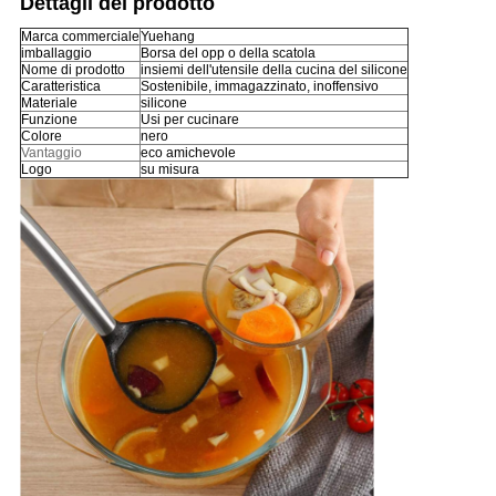
Dettagli del prodotto
Marca commerciale
Yuehang
imballaggio
Borsa del opp o della scatola
Nome di prodotto
insiemi dell'utensile della cucina del silicone
Caratteristica
Sostenibile, immagazzinato, inoffensivo
Materiale
silicone
Funzione
Usi per cucinare
Colore
nero
Vantaggio
eco amichevole
Logo
su misura