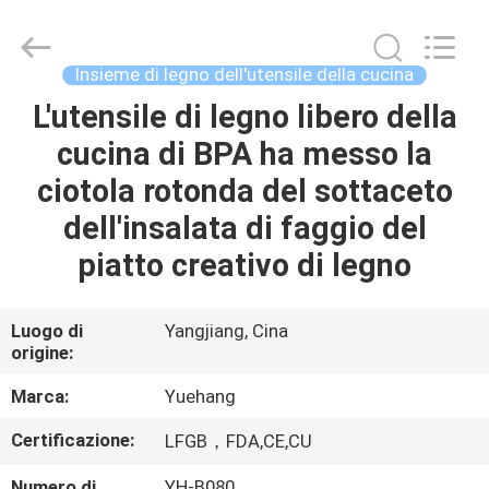
dell'utensile
della
cucina
del
silicone
Insieme di legno dell'utensile della cucina
fornitore.
Copyright
©
L'utensile di legno libero della
CASA
2021
-
cucina di BPA ha messo la
2023
utensils-
set.com.
PRODOTTI
ciotola rotonda del sottaceto
All
Rights
Reserved.
dell'insalata di faggio del
CIRCA
piatto creativo di legno
NOI
Luogo di
Yangjiang, Cina
origine:
GIRO
DELLA
Marca:
Yuehang
FABBRICA
Certificazione:
LFGB，FDA,CE,CU
Numero di
YH-B080