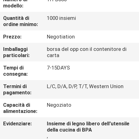
CONTROLLO
modello:
DI
Quantità di
1000 insiemi
QUALITÀ
ordine minimo:
Prezzo:
Negotiation
CONTATTICI
Imballaggi
borsa del opp con il contenitore di
particolari:
carta
RICHIEDA
Tempi di
7-15DAYS
consegna:
UNA
CITAZIONE
Termini di
L/C, D/A, D/P, T/T, Western Union
pagamento:
Capacità di
Negoziato
alimentazione:
Evidenziare:
Insieme di legno libero dell'utensile
della cucina di BPA
,