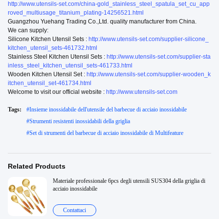
http://www.utensils-set.com/china-gold_stainless_steel_spatula_set_cu_app
roved_multiusage_titanium_plating-14256521.html
Guangzhou Yuehang Trading Co.,Ltd. quality manufacturer from China.
We can supply:
Silicone Kitchen Utensil Sets :
http://www.utensils-set.com/supplier-silicone_
kitchen_utensil_sets-461732.html
Stainless Steel Kitchen Utensil Sets :
http://www.utensils-set.com/supplier-sta
inless_steel_kitchen_utensil_sets-461733.html
Wooden Kitchen Utensil Set :
http://www.utensils-set.com/supplier-wooden_k
itchen_utensil_set-461734.html
Welcome to visit our official website :
http://www.utensils-set.com
Tags:
#
Insieme inossidabile dell'utensile del barbecue di acciaio inossidabile
#
Strumenti resistenti inossidabili della griglia
#
Set di strumenti del barbecue di acciaio inossidabile di Multifeature
Related Products
Materiale professionale 6pcs degli utensili SUS304 della griglia di
acciaio inossidabile
Contattaci